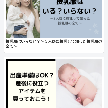
授乳服はいらない？〜３人娘に授乳して知った授乳服の
全て〜