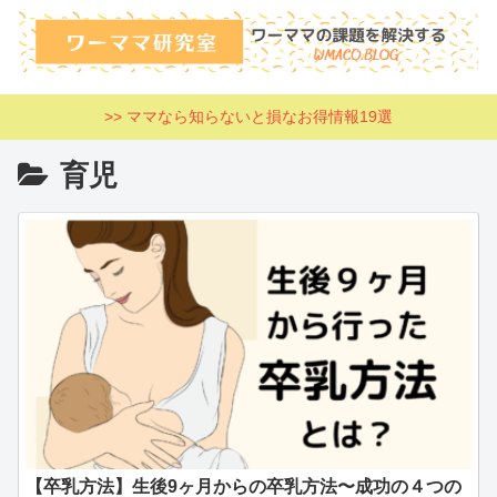
>> ママなら知らないと損なお得情報19選
育児
【卒乳方法】生後9ヶ月からの卒乳方法〜成功の４つの