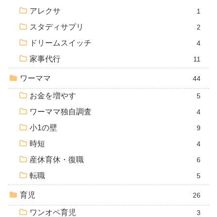
アレクサ
1
スタディサプリ
2
ドリームスイッチ
4
家事代行
11
ワーママ
44
お金を増やす
5
ワーママ独自調査
4
小1の壁
9
時短
4
産休育休・復職
6
転職
5
育児
26
ワンオペ育児
3