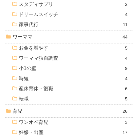
スタディサプリ
2
ドリームスイッチ
4
家事代行
11
ワーママ
44
お金を増やす
5
ワーママ独自調査
4
小1の壁
9
時短
4
産休育休・復職
6
転職
5
育児
26
ワンオペ育児
3
妊娠・出産
17