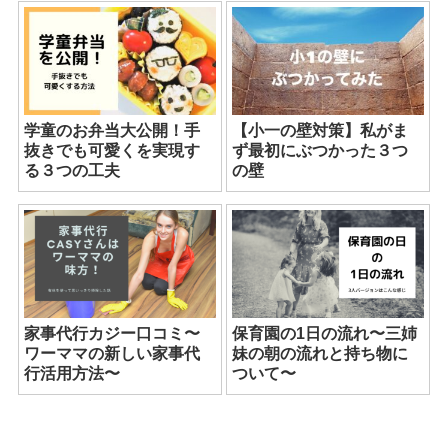
学童のお弁当大公開！手
【小一の壁対策】私がま
抜きでも可愛くを実現す
ず最初にぶつかった３つ
る３つの工夫
の壁
家事代行カジー口コミ〜
保育園の1日の流れ〜三姉
ワーママの新しい家事代
妹の朝の流れと持ち物に
行活用方法〜
ついて〜