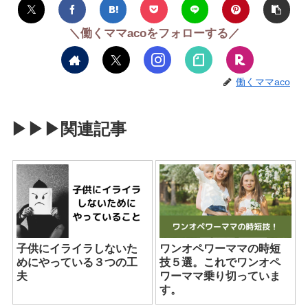
＼働くママacoをフォローする／
働くママaco
▶︎▶︎▶︎関連記事
子供にイライラしないた
ワンオペワーママの時短
めにやっている３つの工
技５選。これでワンオペ
夫
ワーママ乗り切っていま
す。