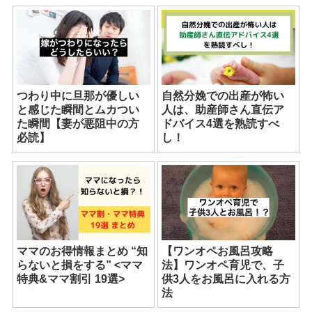
つわり中に旦那が優しい
自然分娩での出産が怖い
と感じた瞬間とムカつい
人は、助産師さん直伝ア
た瞬間【妻が悪阻中の方
ドバイス4選を熟読すべ
必読】
し！
ママのお得情報まとめ “知
【ワンオペお風呂攻略
らないと損をする” <ママ
法】ワンオペ育児で、子
特典&ママ割引 19選>
供3人をお風呂に入れる方
法