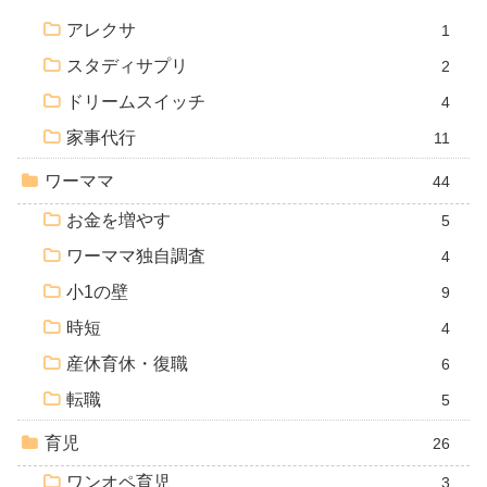
アレクサ
1
スタディサプリ
2
ドリームスイッチ
4
家事代行
11
ワーママ
44
お金を増やす
5
ワーママ独自調査
4
小1の壁
9
時短
4
産休育休・復職
6
転職
5
育児
26
ワンオペ育児
3